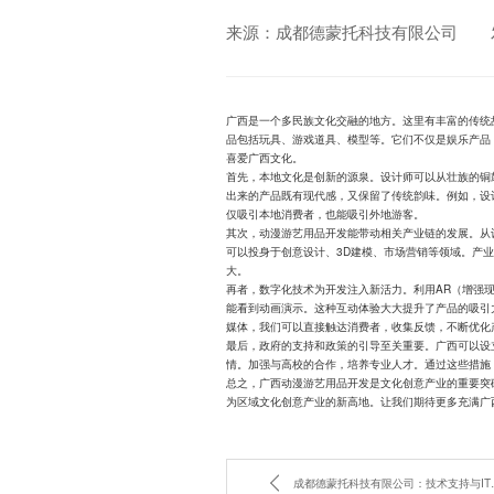
来源：成都德蒙托科技有限公司
广西是一个多民族文化交融的地方。这里有丰富的传统
品包括玩具、游戏道具、模型等。它们不仅是娱乐产品
喜爱广西文化。
首先，本地文化是创新的源泉。设计师可以从壮族的铜
出来的产品既有现代感，又保留了传统韵味。例如，设
仅吸引本地消费者，也能吸引外地游客。
其次，动漫游艺用品开发能带动相关产业链的发展。从
可以投身于创意设计、3D建模、市场营销等领域。产
大。
再者，数字化技术为开发注入新活力。利用AR（增强现
能看到动画演示。这种互动体验大大提升了产品的吸引
媒体，我们可以直接触达消费者，收集反馈，不断优化
最后，政府的支持和政策的引导至关重要。广西可以设
情。加强与高校的合作，培养专业人才。通过这些措施
总之，广西动漫游艺用品开发是文化创意产业的重要突
为区域文化创意产业的新高地。让我们期待更多充满广
成都德蒙托科技有限公