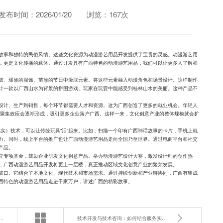
发布时间：2026/01/20
浏览：167次
故事和独特的民俗风情。这些文化资源为动漫游艺用品开发提供了宝贵的灵感。动漫游艺用
，更是文化传播的载体。通过开发具有广西特色的动漫游艺用品，我们可以让更多人了解和
鼓、瑶族的服饰、苗族的节日中汲取元素。将这些元素融入动漫角色和场景设计。这样制作
计一款以广西山水为背景的拼图游戏。玩家在玩耍中能感受到桂林山水的美丽。这种产品不
设计、生产到销售，每个环节都需要人才和资源。这为广西创造了更多的就业机会。年轻人
业聚集效应会逐渐形成，吸引更多企业落户广西。这样一来，文化创意产业的整体规模就会扩
实）技术，可以让传统玩具“活”起来。比如，扫描一个印有广西神话故事的卡片，手机上就
力。同时，线上平台的推广也让广西动漫游艺用品走向全国乃至世界。通过电商平台和社交
产品。
立专项基金，鼓励企业研发文化创意产品。举办动漫游艺设计大赛，激发设计师的创作热
，广西动漫游艺用品开发将更上一层楼，真正推动区域文化创意产业的繁荣发展。
破口。它结合了本地文化、现代技术和市场需求。通过持续创新和产业链协同，广西有望成
西特色的动漫游艺用品走进千家万户，讲述广西的精彩故事。
司：技术支持与IT咨询如何助力企业升级？
技术开发与技术咨询：如何结合服务实现全面技术解决方案？